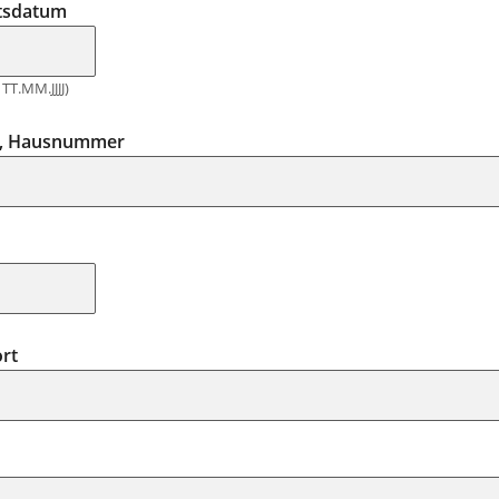
tsdatum
TT.MM.JJJJ)
e, Hausnummer
rt