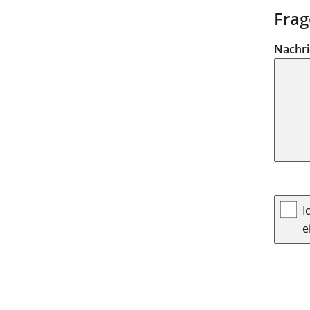
Frag
Nachr
I
e