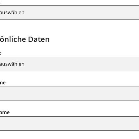
n
önliche Daten
e
me
ame