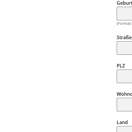
Gebur
(Format: 
Straß
PLZ
Wohno
Land