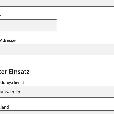
n
-Adresse
ter Einsatz
klungsdienst
zland