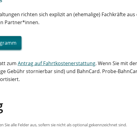
tungen richten sich explizit an (ehemalige) Fachkräfte aus
en Partner*innen.
rogramm
latt zum
Antrag auf Fahrtkostenerstattung
. Wenn Sie mit der
inge Gebühr stornierbar sind) und BahnCard. Probe-BahnCar
rtisiert.
g
len Sie alle Felder aus, sofern sie nicht als optional gekennzeichnet sind.