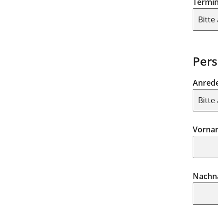
Termi
Pers
Anred
Vorna
Nachn