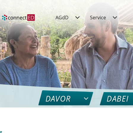
AGdD
Service
DAVOR
DABEI
g