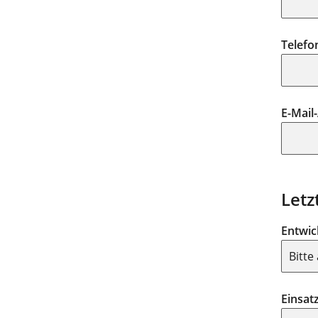
Telefo
E-Mail
Letz
Entwic
Einsat