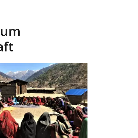
 zum
aft