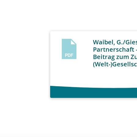
Waibel, G./Gies
Partnerschaft 
PDF
Beitrag zum Z
(Welt-)Gesells