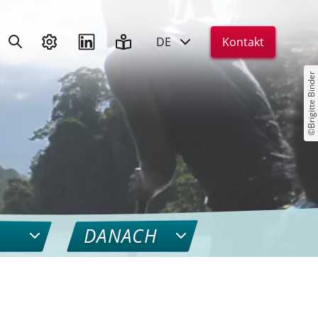
DE
Kontakt
©Brigitte Binder
DANACH