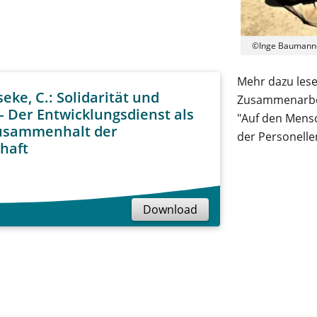
©Inge Baumann
Mehr dazu lese
eke, C.: Solidarität und
Zusammenarbei
– Der Entwicklungsdienst als
"Auf den Mens
usammenhalt der
der Personell
chaft
Download