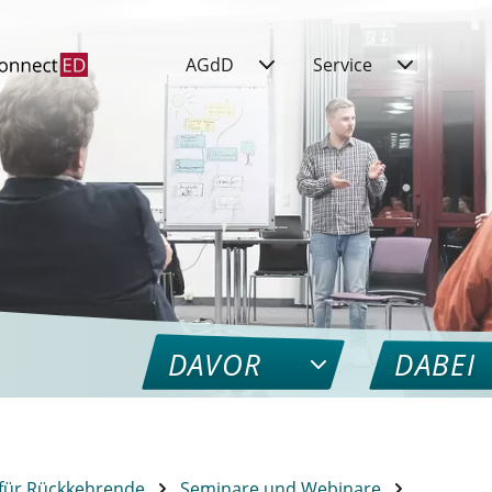
AGdD
Service
DAVOR
DABEI
für Rückkehrende
Seminare und Webinare