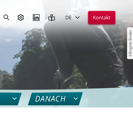
DE
Kontakt
©Brigitte Binder
DANACH