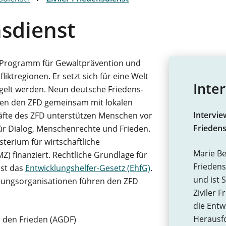
nsdienst
ein Programm für Gewaltprävention und
iktregionen. Er setzt sich für eine Welt
Inte
egelt werden. Neun deutsche Friedens-
ren den ZFD gemeinsam mit lokalen
Interview
äfte des ZFD unterstützen Menschen vor
Friedens
für Dialog, Menschenrechte und Frieden.
erium für wirtschaftliche
Marie Be
) finanziert. Rechtliche Grundlage für
Friedens
ist das
Entwicklungshelfer-Gesetz (EhfG)
.
und ist 
lungsorganisationen führen den ZFD
Ziviler F
die Entw
Herausfo
r den Frieden (AGDF)