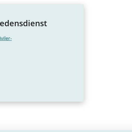
iedensdienst
viler-