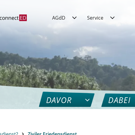
AGdD
Service
DAVOR
DABEI
sdienst?
Ziviler Friedensdienst