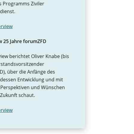
s Programms Ziviler
dienst.
erview
ew 25 Jahre forumZFD
view berichtet Oliver Knabe (bis
rstandsvorsitzender
), über die Anfänge des
 dessen Entwicklung und mit
 Perspektiven und Wünschen
e Zukunft schaut.
erview