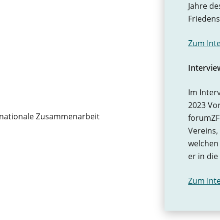
Jahre de
Friedens
Zum Int
Intervi
Im Inter
2023 Vo
ernationale Zusammenarbeit
forumZFD
Vereins,
welchen
er in di
Zum Int