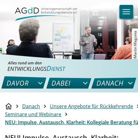
©Martin Magunia
Alles rund um den
D
ENTWICKLUNGS
IENST
DAVOR
DABEI
DANACH
Danach
Unsere Angebote für Rückkehrende
Seminare und Webinare
NEU: Impulse, Austausch, Klarheit: Kollegiale Beratung 
NEU! Impulse, Austausch, Klarheit: