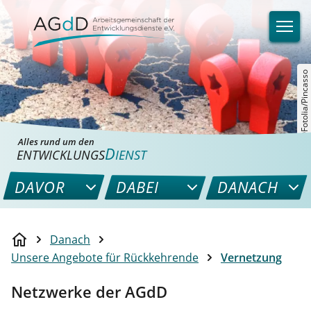
©Fotolia/Pincasso
Alles rund um den
D
ENTWICKLUNGS
IENST
DAVOR
DABEI
DANACH
Danach
Unsere Angebote für Rückkehrende
Vernetzung
Netzwerke der AGdD