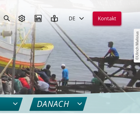
DE
Kontakt
©Ulrich Malisius
DANACH