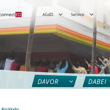
AGdD
Service
DAVOR
DABEI
r Rückkehr