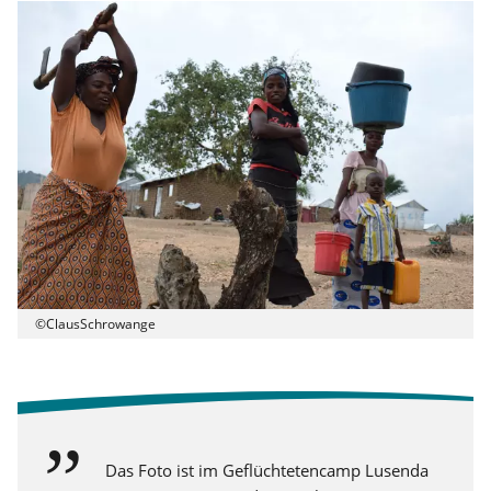
©ClausSchrowange
Das Foto ist im Geflüchtetencamp Lusenda