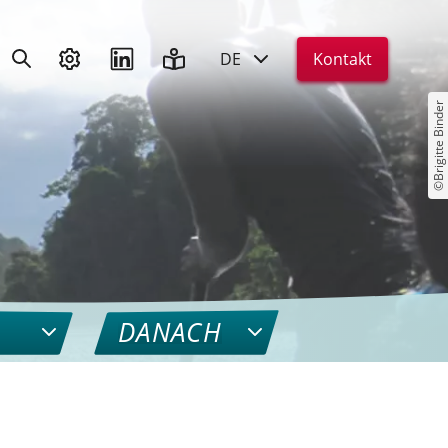
DE
Kontakt
©Brigitte Binder
DANACH