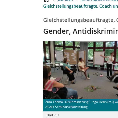
Gleichstellungsbeauftragte, Coach un
Gleichstellungsbeauftragte, 
Gender, Antidiskrimin
Zum Thema "Diskriminierung"- Inga Henn (mi.) w
AGdD-Seminarveranstaltung
©AGdD