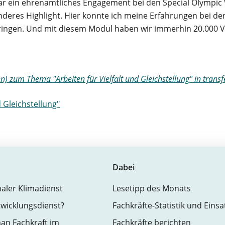
r ein ehrenamtliches Engagement bei den Special Olympic
eres Highlight. Hier konnte ich meine Erfahrungen bei der
ringen. Und mit diesem Modul haben wir immerhin 20.000 Vo
zum Thema "Arbeiten für Vielfalt und Gleichstellung" in transf
 Gleichstellung"
Dabei
naler Klimadienst
Lesetipp des Monats
twicklungsdienst?
Fachkräfte-Statistik und Eins
an Fachkraft im
Fachkräfte berichten