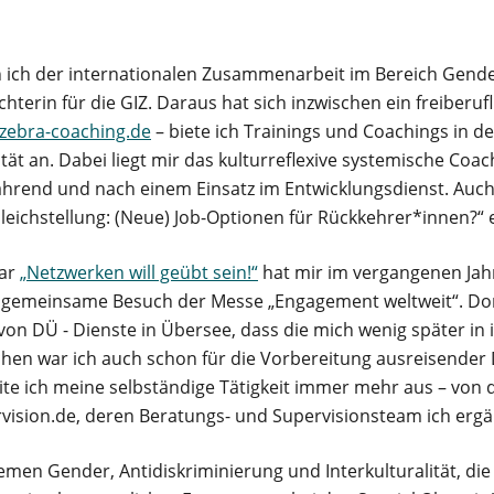
n ich der internationalen Zusammenarbeit im Bereich Gend
terin für die GIZ. Daraus hat sich inzwischen ein freiberuf
zebra-coaching.de
– biete ich Trainings und Coachings in d
ität an. Dabei liegt mir das kulturreflexive systemische Co
während und nach einem Einsatz im Entwicklungsdienst. Auch
leichstellung: (Neue) Job-Optionen für Rückkehrer*innen?“ 
nar
„Netzwerken will geübt sein!“
hat mir im vergangenen Jah
er gemeinsame Besuch der Messe „Engagement weltweit“. Dor
on DÜ - Dienste in Übersee, dass die mich wenig später in
n war ich auch schon für die Vorbereitung ausreisender D
te ich meine selbständige Tätigkeit immer mehr aus – von 
vision.de, deren Beratungs- und Supervisionsteam ich ergä
en Gender, Antidiskriminierung und Interkulturalität, die mi