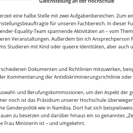
Gleichstellung an der Hochschule
zeit eine halbe Stelle mit zwei Aufgabenbereichen. Zum ei
stellungsbeauftragte für unseren Fachbereich. In dieser Fu
nder-Equality-Team spannende Aktivitäten an – vom Thema
eren Veranstaltungen. Außerdem bin ich Ansprechperson fü
ms Studieren mit Kind oder queere Identitäten, aber auch 
rschiedenen Dokumenten und Richtlinien mitzuwirken, beis
der Kommentierung der Antidiskriminierungsrichtlinie oder 
en Auswahl- und Berufungskommissionen, um den Aspekt der 
mer noch ist das Präsidium unserer Hochschule überwiege
iche Genderpolitik wie in Namibia. Dort hat sich beispielswei
 Frauen zu besetzen und darüber hinaus ein so genanntes „Z
ne Frau Ministerin ist – und umgekehrt.