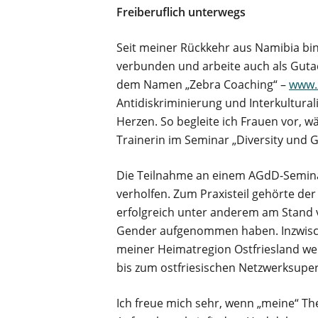
Freiberuflich unterwegs
Seit meiner Rückkehr aus Namibia bi
verbunden und arbeite auch als Gutach
dem Namen „Zebra Coaching“ –
www.
Antidiskriminierung und Interkultural
Herzen. So begleite ich Frauen vor, 
Trainerin im Seminar „Diversity und G
Die Teilnahme an einem AGdD-Semi
verholfen. Zum Praxisteil gehörte d
erfolgreich unter anderem am Stand v
Gender aufgenommen haben. Inzwische
meiner Heimatregion Ostfriesland wei
bis zum ostfriesischen Netzwerksuper
Ich freue mich sehr, wenn „meine“ Them