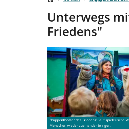
Unterwegs mi
Friedens"
"Puppentheater des Friedens": auf spielerische W
Menschen wieder zueinander bringen.