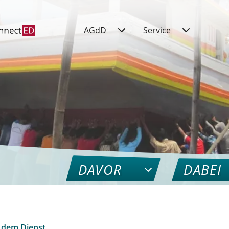
AGdD
Service
DAVOR
DABEI
 dem Dienst