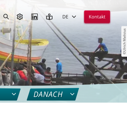
DE
Kontakt
©Ulrich Malisius
DANACH