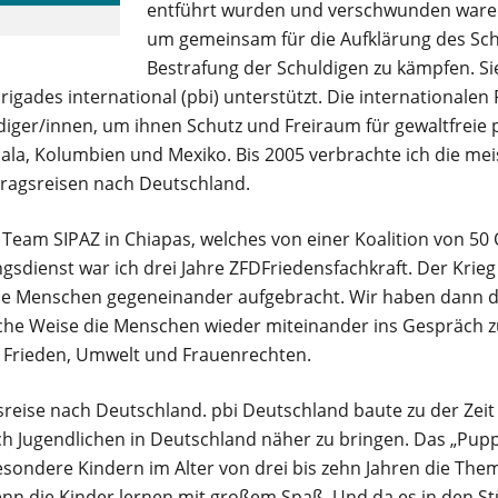
entführt wurden und verschwunden waren.
um gemeinsam für die Aufklärung des Sc
Bestrafung der Schuldigen zu kämpfen. Si
gades international (pbi) unterstützt. Die internationalen 
ger/innen, um ihnen Schutz und Freiraum für gewaltfreie po
mala, Kolumbien und Mexiko. Bis 2005 verbrachte ich die me
tragsreisen nach Deutschland.
m Team SIPAZ in Chiapas, welches von einer Koalition von 50
sdienst war ich drei Jahre ZFDFriedensfachkraft. Der Krieg
ie Menschen gegeneinander aufgebracht. Wir haben dann d
ische Weise die Menschen wieder miteinander ins Gespräch z
 Frieden, Umwelt und Frauenrechten.
sreise nach Deutschland. pbi Deutschland baute zu der Zeit
ch Jugendlichen in Deutschland näher zu bringen. Das „Pup
sondere Kindern im Alter von drei bis zehn Jahren die Them
denn die Kinder lernen mit großem Spaß. Und da es in den S