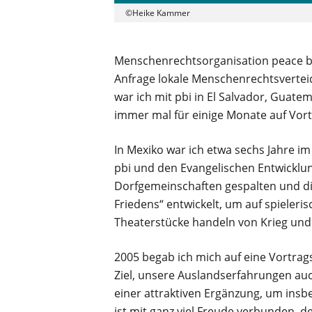
©Heike Kammer
Menschenrechtsorganisation peace bri
Anfrage lokale Menschenrechtsverteidi
war ich mit pbi in El Salvador, Guate
immer mal für einige Monate auf Vor
In Mexiko war ich etwa sechs Jahre i
pbi und den Evangelischen Entwicklung
Dorfgemeinschaften gespalten und d
Friedens“ entwickelt, um auf spieler
Theaterstücke handeln von Krieg und
2005 begab ich mich auf eine Vortrag
Ziel, unsere Auslandserfahrungen au
einer attraktiven Ergänzung, um insbe
ist mit ganz viel Freude verbunden, 