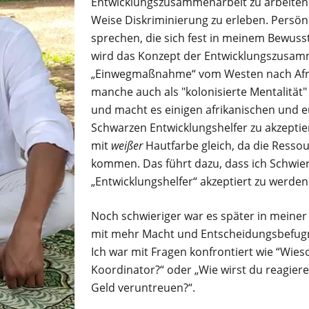
Entwicklungszusammenarbeit zu arbeiten 
Weise Diskriminierung zu erleben. Persön
sprechen, die sich fest in meinem Bewuss
wird das Konzept der Entwicklungszusam
„Einwegmaßnahme“ vom Westen nach Afrika
manche auch als "kolonisierte Mentalität"
und macht es einigen afrikanischen und 
Schwarzen Entwicklungshelfer zu akzeptier
mit
weißer
Hautfarbe gleich, da die Ress
kommen. Das führt dazu, dass ich Schwieri
„Entwicklungshelfer“ akzeptiert zu werden
Noch schwieriger war es später in meiner 
mit mehr Macht und Entscheidungsbefugn
Ich war mit Fragen konfrontiert wie “Wie
Koordinator?“ oder „Wie wirst du reagier
Geld veruntreuen?“.