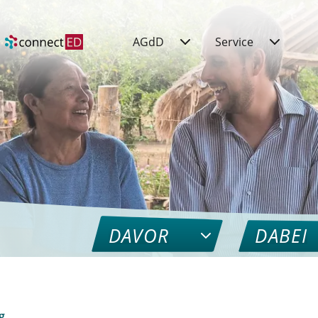
AGdD
Service
DAVOR
DABEI
g