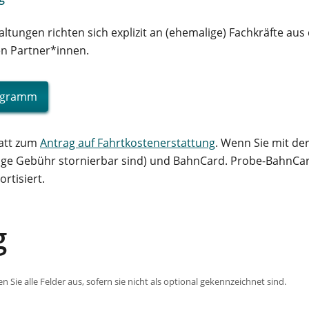
tungen richten sich explizit an (ehemalige) Fachkräfte aus
en Partner*innen.
rogramm
latt zum
Antrag auf Fahrtkostenerstattung
. Wenn Sie mit der
inge Gebühr stornierbar sind) und BahnCard. Probe-BahnCar
rtisiert.
g
len Sie alle Felder aus, sofern sie nicht als optional gekennzeichnet sind.