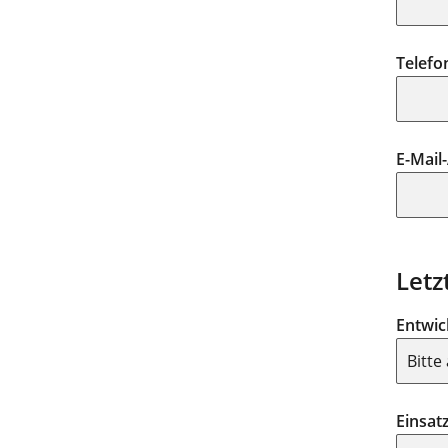
Telefo
E-Mail
Letz
Entwic
Einsat