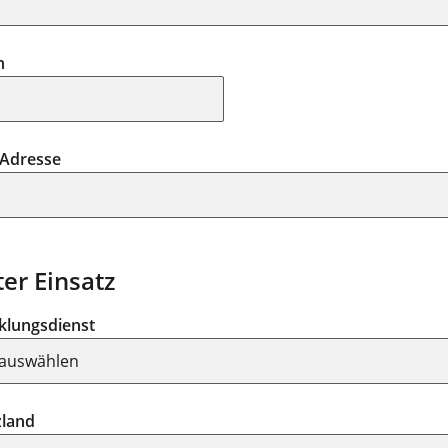
n
-Adresse
ter Einsatz
klungsdienst
zland