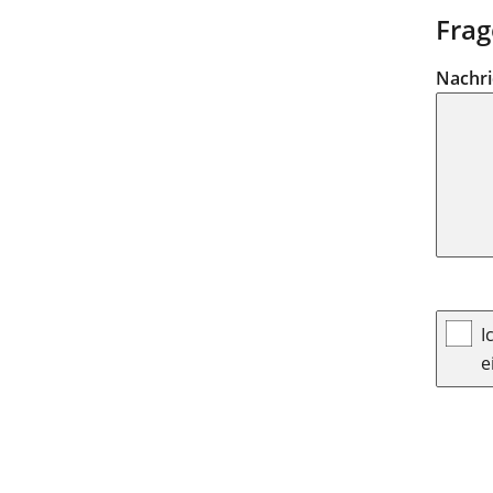
Frag
Nachr
I
e