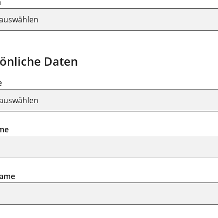
n
önliche Daten
e
me
ame