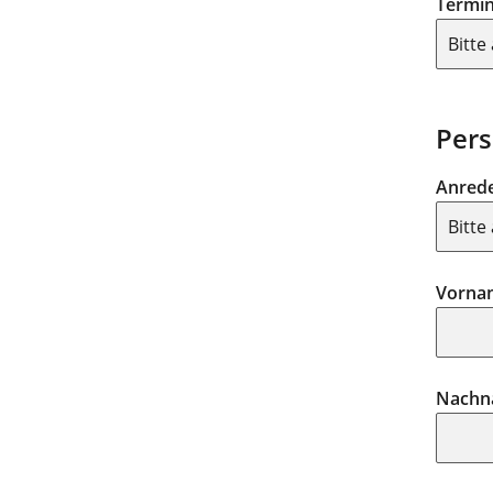
Termi
Pers
Anred
Vorna
Nachn