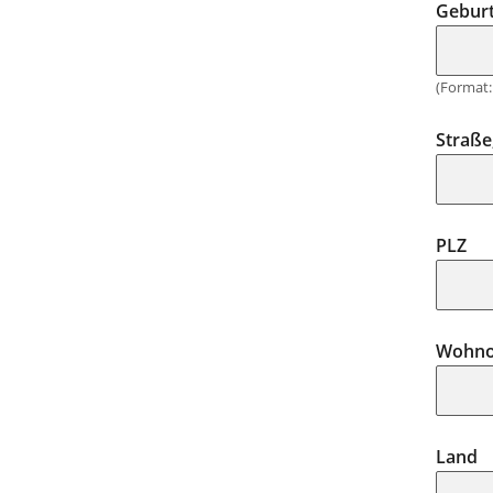
Gebur
(Format: 
Straß
PLZ
Wohno
Land