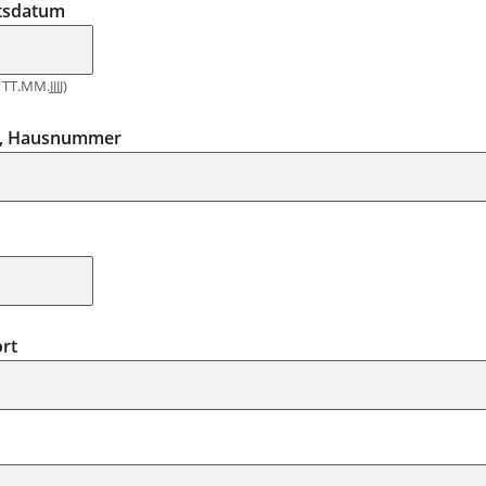
tsdatum
TT.MM.JJJJ)
e, Hausnummer
rt